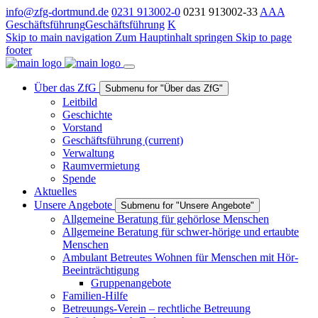
info@zfg-dortmund.de
0231 913002-0
0231 913002-33
A
A
A
Geschäftsführung
Geschäftsführung
K
Skip to main navigation
Zum Hauptinhalt springen
Skip to page
footer
Über das ZfG
Submenu for "Über das ZfG"
Leitbild
Geschichte
Vorstand
Geschäftsführung
(current)
Verwaltung
Raumvermietung
Spende
Aktuelles
Unsere Angebote
Submenu for "Unsere Angebote"
Allgemeine Beratung für gehörlose Menschen
Allgemeine Beratung für schwer-hörige und ertaubte
Menschen
Ambulant Betreutes Wohnen für Menschen mit Hör-
Beeinträchtigung
Gruppenangebote
Familien-Hilfe
Betreuungs-Verein – rechtliche Betreuung