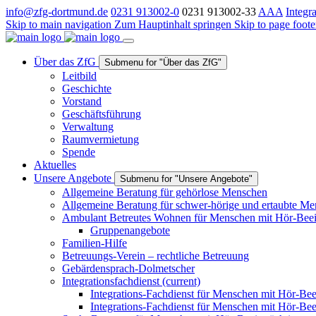
info@zfg-dortmund.de
0231 913002-0
0231 913002-33
A
A
A
Integr
Skip to main navigation
Zum Hauptinhalt springen
Skip to page foote
Über das ZfG
Submenu for "Über das ZfG"
Leitbild
Geschichte
Vorstand
Geschäftsführung
Verwaltung
Raumvermietung
Spende
Aktuelles
Unsere Angebote
Submenu for "Unsere Angebote"
Allgemeine Beratung für gehörlose Menschen
Allgemeine Beratung für schwer-hörige und ertaubte M
Ambulant Betreutes Wohnen für Menschen mit Hör-Beei
Gruppenangebote
Familien-Hilfe
Betreuungs-Verein – rechtliche Betreuung
Gebärdensprach-Dolmetscher
Integrationsfachdienst
(current)
Integrations-Fachdienst für Menschen mit Hör-Bee
Integrations-Fachdienst für Menschen mit Hör-Be