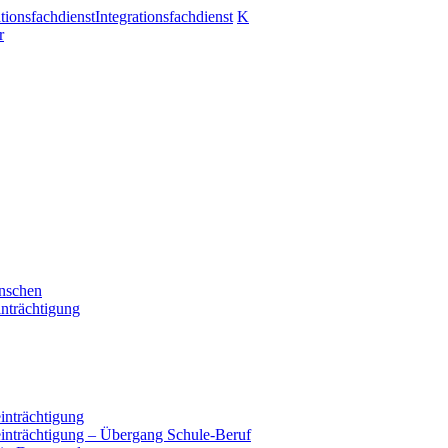
ationsfachdienst
Integrationsfachdienst
K
r
enschen
nträchtigung
inträchtigung
einträchtigung – Übergang Schule-Beruf