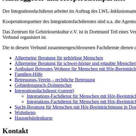
Der Integrationsfachdienst arbeitet im Auftrag des LWL-Inklusionsamt
Kooperationspartner des Integrationsfachdienstes sind u.a. die Agent
Das Zentrum für Gehörlosenkultur e.V. ist in Dortmund Teil eines V
Verbund organisiert ist.
Die in diesem Verbund zusammengeschlossenen Fachdienste dienen dem
Allgemeine Beratung für gehörlose Menschen
Allgemeine Beratung für schwer-hörige und ertaubte Mensche
Ambulant Betreutes Wohnen für Menschen mit Hör-Beeinträch
Familien-Hilfe
Betreuungs-Verein – rechtliche Betreuung
Gebärdensprach-Dolmetscher
Integrationsfachdienst
(current)
Integrations-Fachdienst für Menschen mit Hör-Beeinträc
Integrations-Fachdienst für Menschen mit Hör-Beeinträ
Sucht-Beratung für Menschen mit Hör-Beeinträchtigung in Do
Wohnheim
Hausgebärdenkurse
Kontakt