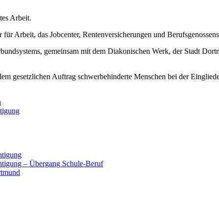
es Arbeit.
ur für Arbeit, das Jobcenter, Rentenversicherungen und Berufsgenossens
erbundsystems, gemeinsam mit dem Diakonischen Werk, der Stadt Dortm
 gesetzlichen Auftrag schwerbehinderte Menschen bei der Eingliederu
n
tigung
htigung
chtigung – Übergang Schule-Beruf
rtmund