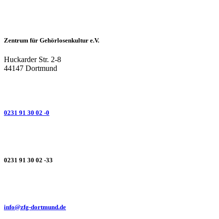
Zentrum für Gehörlosenkultur e.V.
Huckarder Str. 2-8
44147 Dortmund
0231 91 30 02 -0
0231 91 30 02 -33
info@zfg-dortmund.de