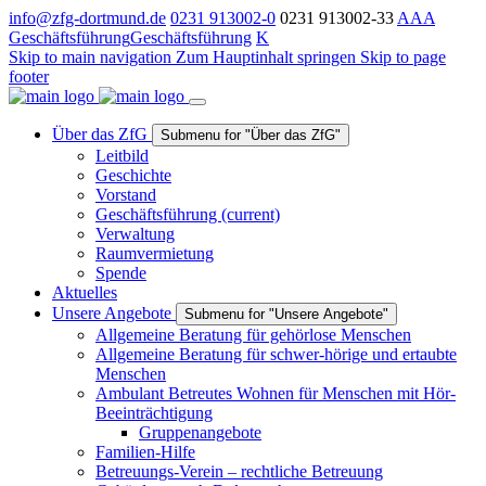
info@zfg-dortmund.de
0231 913002-0
0231 913002-33
A
A
A
Geschäftsführung
Geschäftsführung
K
Skip to main navigation
Zum Hauptinhalt springen
Skip to page
footer
Über das ZfG
Submenu for "Über das ZfG"
Leitbild
Geschichte
Vorstand
Geschäftsführung
(current)
Verwaltung
Raumvermietung
Spende
Aktuelles
Unsere Angebote
Submenu for "Unsere Angebote"
Allgemeine Beratung für gehörlose Menschen
Allgemeine Beratung für schwer-hörige und ertaubte
Menschen
Ambulant Betreutes Wohnen für Menschen mit Hör-
Beeinträchtigung
Gruppenangebote
Familien-Hilfe
Betreuungs-Verein – rechtliche Betreuung