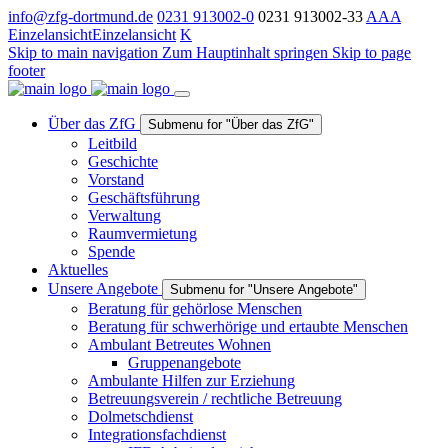
info@zfg-dortmund.de
0231 913002-0
0231 913002-33
A
A
A
Einzelansicht
Einzelansicht
K
Skip to main navigation
Zum Hauptinhalt springen
Skip to page
footer
Über das ZfG
Submenu for "Über das ZfG"
Leitbild
Geschichte
Vorstand
Geschäftsführung
Verwaltung
Raumvermietung
Spende
Aktuelles
Unsere Angebote
Submenu for "Unsere Angebote"
Beratung für gehörlose Menschen
Beratung für schwerhörige und ertaubte Menschen
Ambulant Betreutes Wohnen
Gruppenangebote
Ambulante Hilfen zur Erziehung
Betreuungsverein / rechtliche Betreuung
Dolmetschdienst
Integrationsfachdienst