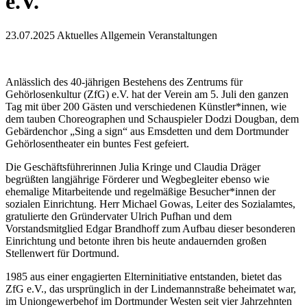
e.V.
23.07.2025
Aktuelles Allgemein Veranstaltungen
Anlässlich des 40-jährigen Bestehens des Zentrums für
Gehörlosenkultur (ZfG) e.V. hat der Verein am 5. Juli den ganzen
Tag mit über 200 Gästen und verschiedenen Künstler*innen, wie
dem tauben Choreographen und Schauspieler Dodzi Dougban, dem
Gebärdenchor „Sing a sign“ aus Emsdetten und dem Dortmunder
Gehörlosentheater ein buntes Fest gefeiert.
Die Geschäftsführerinnen Julia Kringe und Claudia Dräger
begrüßten langjährige Förderer und Wegbegleiter ebenso wie
ehemalige Mitarbeitende und regelmäßige Besucher*innen der
sozialen Einrichtung. Herr Michael Gowas, Leiter des Sozialamtes,
gratulierte den Gründervater Ulrich Pufhan und dem
Vorstandsmitglied Edgar Brandhoff zum Aufbau dieser besonderen
Einrichtung und betonte ihren bis heute andauernden großen
Stellenwert für Dortmund.
1985 aus einer engagierten Elterninitiative entstanden, bietet das
ZfG e.V., das ursprünglich in der Lindemannstraße beheimatet war,
im Uniongewerbehof im Dortmunder Westen seit vier Jahrzehnten