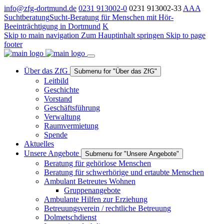
info@zfg-dortmund.de
0231 913002-0
0231 913002-33
A
A
A
Suchtberatung
Sucht-Beratung für Menschen mit Hör-
Beeinträchtigung in Dortmund
K
Skip to main navigation
Zum Hauptinhalt springen
Skip to page
footer
Über das ZfG
Submenu for "Über das ZfG"
Leitbild
Geschichte
Vorstand
Geschäftsführung
Verwaltung
Raumvermietung
Spende
Aktuelles
Unsere Angebote
Submenu for "Unsere Angebote"
Beratung für gehörlose Menschen
Beratung für schwerhörige und ertaubte Menschen
Ambulant Betreutes Wohnen
Gruppenangebote
Ambulante Hilfen zur Erziehung
Betreuungsverein / rechtliche Betreuung
Dolmetschdienst