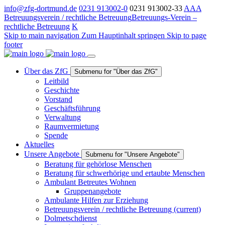
info@zfg-dortmund.de
0231 913002-0
0231 913002-33
A
A
A
Betreuungsverein / rechtliche Betreuung
Betreuungs-Verein –
rechtliche Betreuung
K
Skip to main navigation
Zum Hauptinhalt springen
Skip to page
footer
Über das ZfG
Submenu for "Über das ZfG"
Leitbild
Geschichte
Vorstand
Geschäftsführung
Verwaltung
Raumvermietung
Spende
Aktuelles
Unsere Angebote
Submenu for "Unsere Angebote"
Beratung für gehörlose Menschen
Beratung für schwerhörige und ertaubte Menschen
Ambulant Betreutes Wohnen
Gruppenangebote
Ambulante Hilfen zur Erziehung
Betreuungsverein / rechtliche Betreuung
(current)
Dolmetschdienst