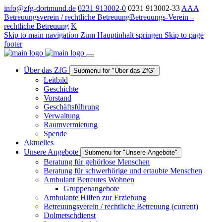
info@zfg-dortmund.de
0231 913002-0
0231 913002-33
A
A
A
Betreuungsverein / rechtliche Betreuung
Betreuungs-Verein –
rechtliche Betreuung
K
Skip to main navigation
Zum Hauptinhalt springen
Skip to page
footer
Über das ZfG
Submenu for "Über das ZfG"
Leitbild
Geschichte
Vorstand
Geschäftsführung
Verwaltung
Raumvermietung
Spende
Aktuelles
Unsere Angebote
Submenu for "Unsere Angebote"
Beratung für gehörlose Menschen
Beratung für schwerhörige und ertaubte Menschen
Ambulant Betreutes Wohnen
Gruppenangebote
Ambulante Hilfen zur Erziehung
Betreuungsverein / rechtliche Betreuung
(current)
Dolmetschdienst