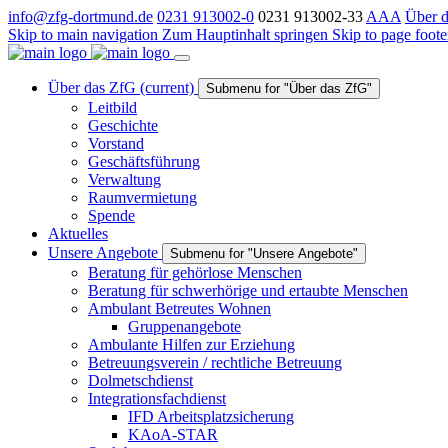
info@zfg-dortmund.de
0231 913002-0
0231 913002-33
A
A
A
Über 
Skip to main navigation
Zum Hauptinhalt springen
Skip to page foote
Über das ZfG
(current)
Submenu for "Über das ZfG"
Leitbild
Geschichte
Vorstand
Geschäftsführung
Verwaltung
Raumvermietung
Spende
Aktuelles
Unsere Angebote
Submenu for "Unsere Angebote"
Beratung für gehörlose Menschen
Beratung für schwerhörige und ertaubte Menschen
Ambulant Betreutes Wohnen
Gruppenangebote
Ambulante Hilfen zur Erziehung
Betreuungsverein / rechtliche Betreuung
Dolmetschdienst
Integrationsfachdienst
IFD Arbeitsplatzsicherung
KAoA-STAR