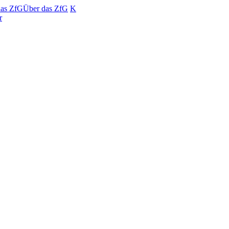
das ZfG
Über das ZfG
K
r