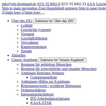
info@zfg-dortmund.de
0231 913002-0
0231 913002-33
A
A
A
Geschi
Skip to main navigation
Zum Hauptinhalt springen
Skip to page foote
Über das ZfG
Submenu for "Über das ZfG"
Leitbild
Geschichte
(current)
Vorstand
Geschäftsführung
Verwaltung
Raumvermietung
Spende
Aktuelles
Unsere Angebote
Submenu for "Unsere Angebote"
Beratung für gehörlose Menschen
Beratung für schwerhörige und ertaubte Menschen
Ambulant Betreutes Wohnen
Gruppenangebote
Ambulante Hilfen zur Erziehung
Betreuungsverein / rechtliche Betreuung
Dolmetschdienst
Integrationsfachdienst
IFD Arbeitsplatzsicherung
KAoA-STAR