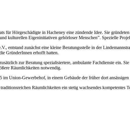
rnats für Hörgeschädigte in Hacheney eine zündende Idee. Sie gründet
und kulturellen Eigeninitiativen gehörloser Menschen”. Spezielle Proj
e.V., entstand zunächst eine kleine Beratungsstelle in der Lindemann
die GründerInnen erhofft hatten.
 zusätzlich zur Beratung spezialisiertere, ambulante Fachdienste ein.
rößere Räumlichkeiten notwendig.
95 im Union-Gewerbehof, in einem Gebäude der früher dort ansässigen
 traditionsreichen Räumlichkeiten ein stetig wachsendes kompetentes T