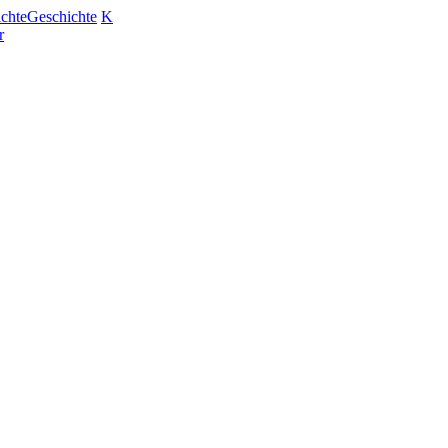
chte
Geschichte
K
r