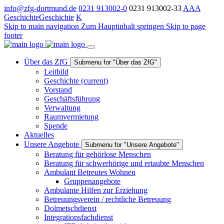
info@zfg-dortmund.de
0231 913002-0
0231 913002-33
A
A
A
Geschichte
Geschichte
K
Skip to main navigation
Zum Hauptinhalt springen
Skip to page
footer
Über das ZfG
Submenu for "Über das ZfG"
Leitbild
Geschichte
(current)
Vorstand
Geschäftsführung
Verwaltung
Raumvermietung
Spende
Aktuelles
Unsere Angebote
Submenu for "Unsere Angebote"
Beratung für gehörlose Menschen
Beratung für schwerhörige und ertaubte Menschen
Ambulant Betreutes Wohnen
Gruppenangebote
Ambulante Hilfen zur Erziehung
Betreuungsverein / rechtliche Betreuung
Dolmetschdienst
Integrationsfachdienst