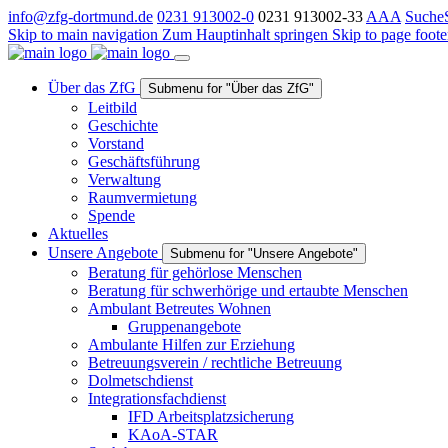
info@zfg-dortmund.de
0231 913002-0
0231 913002-33
A
A
A
Suche
Skip to main navigation
Zum Hauptinhalt springen
Skip to page foote
Über das ZfG
Submenu for "Über das ZfG"
Leitbild
Geschichte
Vorstand
Geschäftsführung
Verwaltung
Raumvermietung
Spende
Aktuelles
Unsere Angebote
Submenu for "Unsere Angebote"
Beratung für gehörlose Menschen
Beratung für schwerhörige und ertaubte Menschen
Ambulant Betreutes Wohnen
Gruppenangebote
Ambulante Hilfen zur Erziehung
Betreuungsverein / rechtliche Betreuung
Dolmetschdienst
Integrationsfachdienst
IFD Arbeitsplatzsicherung
KAoA-STAR