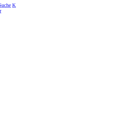
Suche
K
r