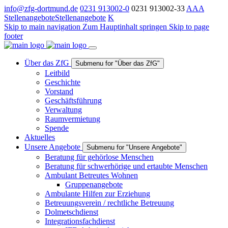
info@zfg-dortmund.de
0231 913002-0
0231 913002-33
A
A
A
Stellenangebote
Stellenangebote
K
Skip to main navigation
Zum Hauptinhalt springen
Skip to page
footer
Über das ZfG
Submenu for "Über das ZfG"
Leitbild
Geschichte
Vorstand
Geschäftsführung
Verwaltung
Raumvermietung
Spende
Aktuelles
Unsere Angebote
Submenu for "Unsere Angebote"
Beratung für gehörlose Menschen
Beratung für schwerhörige und ertaubte Menschen
Ambulant Betreutes Wohnen
Gruppenangebote
Ambulante Hilfen zur Erziehung
Betreuungsverein / rechtliche Betreuung
Dolmetschdienst
Integrationsfachdienst