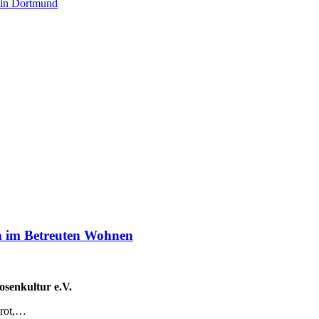
 in Dortmund
en im Betreuten Wohnen
osenkultur e.V.
Brot,…