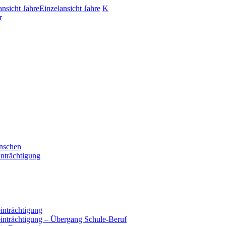
ansicht Jahre
Einzelansicht Jahre
K
r
enschen
nträchtigung
inträchtigung
einträchtigung – Übergang Schule-Beruf