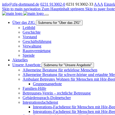
info@zfg-dortmund.de
0231 913002-0
0231 913002-33
A
A
A
Einzel
Skip to main navigation
Zum Hauptinhalt springen
Skip to page foote
Über das ZfG
Submenu for "Über das ZfG"
Leitbild
Geschichte
Vorstand
Geschäftsführung
Verwaltung
Raumvermietung
Spende
Aktuelles
Unsere Angebote
Submenu for "Unsere Angebote"
Allgemeine Beratung für gehörlose Menschen
Allgemeine Beratung für schwer-hörige und ertaubte M
Ambulant Betreutes Wohnen für Menschen mit Hör-Beei
Gruppenangebote
Familien-Hilfe
Betreuungs-Verein – rechtliche Betreuung
Gebärdensprach-Dolmetscher
Integrationsfachdienst
Integrations-Fachdienst für Menschen mit Hör-Bee
Integrations-Fachdienst für Menschen mit Hör-Be