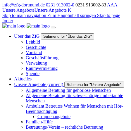
info@zfg-dortmund.de
0231 913002-0
0231 913002-33
A
A
A
Unsere Angebote
Unsere Angebote
K
Skip to main navigation
Zum Hauptinhalt springen
Skip to page
footer
Über das ZfG
Submenu for "Über das ZfG"
Leitbild
Geschichte
Vorstand
Geschäftsführung
Verwaltung
Raumvermietung
Spende
Aktuelles
Unsere Angebote
(current)
Submenu for "Unsere Angebote"
Allgemeine Beratung für gehörlose Menschen
Allgemeine Beratung für schwer-hörige und ertaubte
Menschen
Ambulant Betreutes Wohnen für Menschen mit Hör-
Beeinträchtigung
Gruppenangebote
Familien-Hilfe
Betreuungs-Verein – rechtliche Betreuung