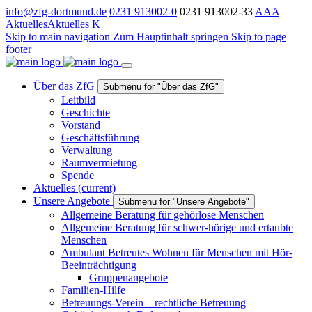
info@zfg-dortmund.de
0231 913002-0
0231 913002-33
A
A
A
Aktuelles
Aktuelles
K
Skip to main navigation
Zum Hauptinhalt springen
Skip to page
footer
Über das ZfG
Submenu for "Über das ZfG"
Leitbild
Geschichte
Vorstand
Geschäftsführung
Verwaltung
Raumvermietung
Spende
Aktuelles
(current)
Unsere Angebote
Submenu for "Unsere Angebote"
Allgemeine Beratung für gehörlose Menschen
Allgemeine Beratung für schwer-hörige und ertaubte
Menschen
Ambulant Betreutes Wohnen für Menschen mit Hör-
Beeinträchtigung
Gruppenangebote
Familien-Hilfe
Betreuungs-Verein – rechtliche Betreuung