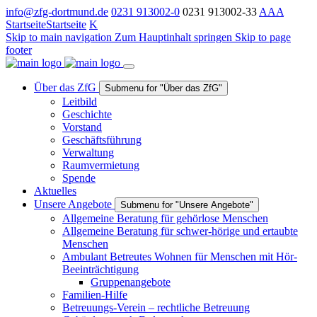
info@zfg-dortmund.de
0231 913002-0
0231 913002-33
A
A
A
Startseite
Startseite
K
Skip to main navigation
Zum Hauptinhalt springen
Skip to page
footer
Über das ZfG
Submenu for "Über das ZfG"
Leitbild
Geschichte
Vorstand
Geschäftsführung
Verwaltung
Raumvermietung
Spende
Aktuelles
Unsere Angebote
Submenu for "Unsere Angebote"
Allgemeine Beratung für gehörlose Menschen
Allgemeine Beratung für schwer-hörige und ertaubte
Menschen
Ambulant Betreutes Wohnen für Menschen mit Hör-
Beeinträchtigung
Gruppenangebote
Familien-Hilfe
Betreuungs-Verein – rechtliche Betreuung