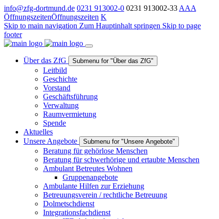
info@zfg-dortmund.de
0231 913002-0
0231 913002-33
A
A
A
Öffnungszeiten
Öffnungszeiten
K
Skip to main navigation
Zum Hauptinhalt springen
Skip to page
footer
Über das ZfG
Submenu for "Über das ZfG"
Leitbild
Geschichte
Vorstand
Geschäftsführung
Verwaltung
Raumvermietung
Spende
Aktuelles
Unsere Angebote
Submenu for "Unsere Angebote"
Beratung für gehörlose Menschen
Beratung für schwerhörige und ertaubte Menschen
Ambulant Betreutes Wohnen
Gruppenangebote
Ambulante Hilfen zur Erziehung
Betreuungsverein / rechtliche Betreuung
Dolmetschdienst
Integrationsfachdienst