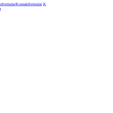
tformular
Kontaktformular
K
r