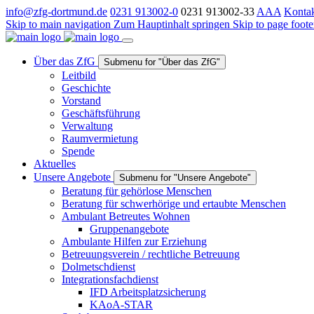
info@zfg-dortmund.de
0231 913002-0
0231 913002-33
A
A
A
Kontak
Skip to main navigation
Zum Hauptinhalt springen
Skip to page foote
Über das ZfG
Submenu for "Über das ZfG"
Leitbild
Geschichte
Vorstand
Geschäftsführung
Verwaltung
Raumvermietung
Spende
Aktuelles
Unsere Angebote
Submenu for "Unsere Angebote"
Beratung für gehörlose Menschen
Beratung für schwerhörige und ertaubte Menschen
Ambulant Betreutes Wohnen
Gruppenangebote
Ambulante Hilfen zur Erziehung
Betreuungsverein / rechtliche Betreuung
Dolmetschdienst
Integrationsfachdienst
IFD Arbeitsplatzsicherung
KAoA-STAR