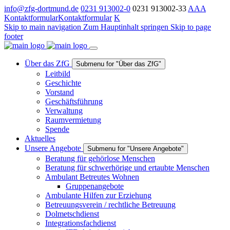
info@zfg-dortmund.de
0231 913002-0
0231 913002-33
A
A
A
Kontaktformular
Kontaktformular
K
Skip to main navigation
Zum Hauptinhalt springen
Skip to page
footer
Über das ZfG
Submenu for "Über das ZfG"
Leitbild
Geschichte
Vorstand
Geschäftsführung
Verwaltung
Raumvermietung
Spende
Aktuelles
Unsere Angebote
Submenu for "Unsere Angebote"
Beratung für gehörlose Menschen
Beratung für schwerhörige und ertaubte Menschen
Ambulant Betreutes Wohnen
Gruppenangebote
Ambulante Hilfen zur Erziehung
Betreuungsverein / rechtliche Betreuung
Dolmetschdienst
Integrationsfachdienst