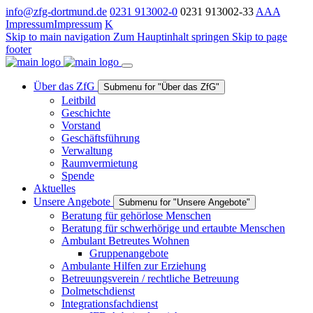
info@zfg-dortmund.de
0231 913002-0
0231 913002-33
A
A
A
Impressum
Impressum
K
Skip to main navigation
Zum Hauptinhalt springen
Skip to page
footer
Über das ZfG
Submenu for "Über das ZfG"
Leitbild
Geschichte
Vorstand
Geschäftsführung
Verwaltung
Raumvermietung
Spende
Aktuelles
Unsere Angebote
Submenu for "Unsere Angebote"
Beratung für gehörlose Menschen
Beratung für schwerhörige und ertaubte Menschen
Ambulant Betreutes Wohnen
Gruppenangebote
Ambulante Hilfen zur Erziehung
Betreuungsverein / rechtliche Betreuung
Dolmetschdienst
Integrationsfachdienst