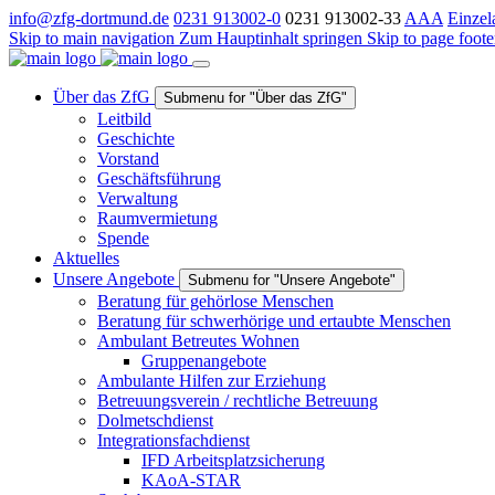
info@zfg-dortmund.de
0231 913002-0
0231 913002-33
A
A
A
Einzel
Skip to main navigation
Zum Hauptinhalt springen
Skip to page foote
Über das ZfG
Submenu for "Über das ZfG"
Leitbild
Geschichte
Vorstand
Geschäftsführung
Verwaltung
Raumvermietung
Spende
Aktuelles
Unsere Angebote
Submenu for "Unsere Angebote"
Beratung für gehörlose Menschen
Beratung für schwerhörige und ertaubte Menschen
Ambulant Betreutes Wohnen
Gruppenangebote
Ambulante Hilfen zur Erziehung
Betreuungsverein / rechtliche Betreuung
Dolmetschdienst
Integrationsfachdienst
IFD Arbeitsplatzsicherung
KAoA-STAR