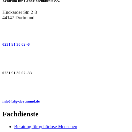
Zentrum für Gehörlosenkultur e.V.
Huckarder Str. 2-8
44147 Dortmund
0231 91 30 02 -0
0231 91 30 02 -33
info@zfg-dortmund.de
Fachdienste
Beratung für gehörlose Menschen